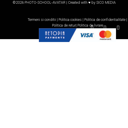
©2026 PHOTO-SCHOOL-AVATAR | Created with ♥ by
SICO MEDIA
Termeni si conditii
|
Politica cookies
|
Politica de confidentialitate
|
Politica de retur
|
Politica de livrare