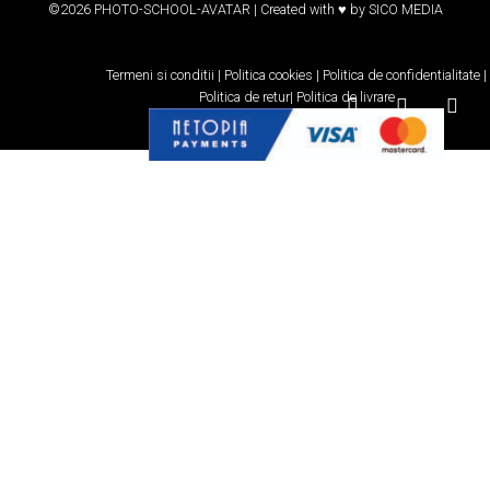
©2026 PHOTO-SCHOOL-AVATAR | Created with ♥ by
SICO MEDIA
Termeni si conditii
|
Politica cookies
|
Politica de confidentialitate
|
Politica de retur
|
Politica de livrare