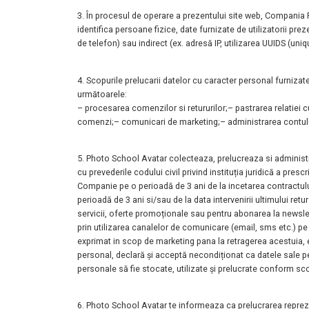
3. În procesul de operare a prezentului site web, Compani
identifica
persoane fizice, date furnizate de utilizatorii pre
de telefon)
sau indirect (ex. adresă IP, utilizarea UUIDS (uniq
4. Scopurile prelucarii datelor cu caracter personal furniz
următoarele:
– procesarea comenzilor si retururilor;
– pastrarea relatiei c
comenzi;
– comunicari de marketing;
– administrarea contul
5. Photo School Avatar colecteaza, prelucreaza si administ
cu
prevederile codului civil privind instituția juridică a pres
Companie
pe o perioadă de 3 ani de la incetarea contractului 
perioadă de 3 ani si/sau de
la data intervenirii ultimului r
servicii, oferte promoționale sau pentru
abonarea la newslet
prin utilizarea canalelor de comunicare (email, sms
etc.) pe
exprimat in scop de marketing pana la retragerea acestuia,
personal, declară și acceptă
necondiționat ca datele sale pe
personale să fie stocate, utilizate și
prelucrate conform scop
6. Photo School Avatar te informeaza ca prelucrarea reprez