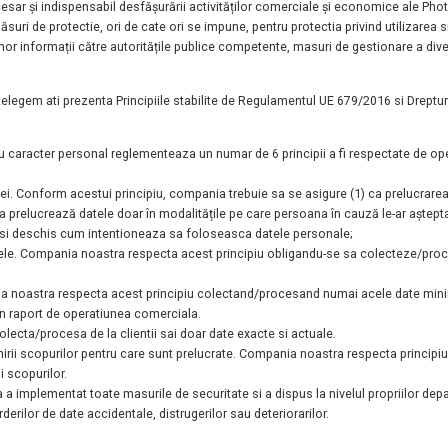
esar și indispensabil desfășurării activităților comerciale și economice ale Ph
ăsuri de protectie, ori de cate ori se impune, pentru protectia privind utilizarea 
unor
informații către autoritățile publice competente, masuri de gestionare a diver
legem ati prezenta Principiile stabilite de
Regulamentul UE 679/2016 si Drepturil
 cu caracter personal reglementeaza un numar
de 6 principii a fi respectate de 
rentei. Conform acestui principiu, compania
trebuie sa se asigure (1) ca prelucrarea
) ca prelucrează datele doar în modalitățile pe care
persoana în cauză le-ar aștepta
r si deschis cum intentioneaza sa foloseasca datele personale;
datele. Compania noastra respecta acest principiu
obligandu-se sa colecteze/proc
nia noastra respecta acest principiu
colectand/procesand numai acele date minim
 in raport de operatiunea comerciala.
colecta/procesa de la clientii sai doar date
exacte si actuale.
nirii scopurilor pentru care sunt prelucrate.
Compania noastra respecta principiu
i scopurilor.
stra a implementat toate masurile de securitate
si a dispus la nivelul propriilor 
erderilor de date accidentale, distrugerilor sau
deteriorarilor.