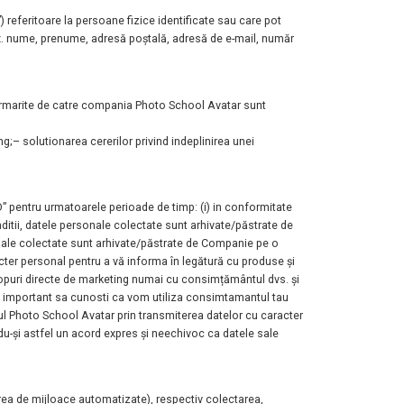
) referitoare la persoane fizice identificate sau care pot
x. nume, prenume, adresă poștală, adresă de e-mail, număr
 urmarite de catre compania Photo School Avatar sunt
ng;
– solutionarea cererilor privind indeplinirea unei
” pentru urmatoarele perioade de timp: (i) in conformitate
tii, datele personale colectate sunt arhivate/păstrate de
sonale colectate sunt arhivate/păstrate de Companie pe o
cter personal pentru a vă informa în legătură cu produse și
copuri
directe de marketing numai cu consimțământul dvs. și
te important sa
cunosti ca vom utiliza consimtamantul tau
ul Photo School Avatar prin transmiterea datelor cu caracter
u-și astfel un acord expres și neechivoc ca datele sale
area de mijloace automatizate), respectiv colectarea,