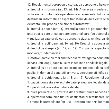
12. Regulamentul european a statuat ca persoanele fizice (
a. dreptul la informare (art 13, art. 14). A se avea in vedere
si
datele de contact ale operatorului si reprezentantului ac
destinatari; informatiile
despre transferul de date catre o tar
existenta unui proces decizional
automatizat.
b. dreptul la acces (art. 15). Dreptul la acces al persoanel
unei
copii a datelor cu caracter personal care fac obiectul 
vizualizarea datelor de
catre persoana vizata; verificarea ide
c. dreptul la rectificare (art. 16, art. 19). Dreptul la acces
d. dreptul de stergere (art. 17, art. 19). Compania respecta 
motivata/fundamentata:
1. motive: datele nu mai sunt necesare; retragerea consimta
servicii
unui copil, daca nu sunt indeplinite conditiile legale;
2. dreptul nu se poate exercita si implicit respecta daca pre
public; in
domeniul sanatatii; arhivare; cercetare stiintifica 
e. dreptul la restrictionare (art. 18, art. 19). Regulamentul 
1. cazuri: contestare exactitate date; prelucrare ilegala; da
2. operatorul poate doar stoca datele;
3. orice prelucrare cu privire la date restrictionate necesi
4. operatorul comunica tuturor destinatarilor rectificarea, s
f. dreptul la portabilitate (art. 20). Conform dispozitiilor 
transmite
altui operator ales de persoana care isi exercita d