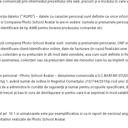
le comunicați prin intermediul prezentului site web, precum și a
modului în care 
tecția datelor (“ RGPD”) – datele cu caracter
personal sunt definite ca orice infor
re si Compania
Photo School Avatar
le are in vedere: numele si
prenumele persoane
e identificare de tip AWB pentru livrarea produsului comandat etc.
crează compania Photo School Avatar sunt: numele
și prenumele persoanei, CNP si
dentificare client/identificator online, date de facturare (in
cazul finalizării une
u colectăm și nu prelucrăm în alt mod date sensibile, asa cum sunt definite in
De
asemenea, colectăm sau să prelucrăm date ale minorilor care nu au împlinit v
cter personal –Photo School Avatar –
denumirea comercială a S.C.AVATAR STUD
 Etaj 1, având număr de ordine
în Registrul Comerţului J13/744/2013și cod unic d
 de a administra în
condiții de siguranță și numai pentru scopurile specificate,
n trecut și/sau în curs de desfășurare si
pentru care ti-ai exprimat în mod valabil
 art. 10.1 si urmatoarele este pur
exemplificativa si ca in raport de serviciul a
itatilor realizate de Photo School Avatar.