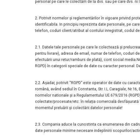
personal pe care le
colectăm de la dvs. sau pe care dvs. ni 
2. Potrivit normelor și reglementărilor în vigoare privind pro
identificabila. In
principiu reprezinta date personale, pe ca
telefon, coduri client/atribut al
contului inregistrat, codul d
2.1. Datele tale personale pe care le colectează și prelu
pentru livrare),
adresa de email, numar de telefon, coduri de i
efectuării unui retur/ramburs
de plată), cont social media.
N
RGPD) în categorii speciale de date cu caracter personal. 
2.2. Așadar, potrivit “RGPD” este operator de date cu cara
română, având sediul în Constanta, Str. I.L.Caragiale, Nr.16,
normelor nationale și a Regulamentului UE 679/2016 (RGPD)
colectate/procesate/etc. în relația comercială desfășurată î
momentul
preluării și colectării datelor personale!
2.3. Compania aduce la cunostinta ca enumerarea din cadrul
date
personale minime necesare indeplinirii scopurilor/activ