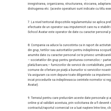
inregistrarea,
organizarea, structurarea, stocarea, adaptarea
distrugerea etc.
(aceste operatiuni sunt indicate cu titlu ex
7. La nivel teritorial dispozitiile regulamentului se aplica p
efectuate de
un operator sau imputernicit care nu e stabilit
School Avatar este operator
de date cu caracter personal po
8. Compania va aduce la cunostinta ca in raport de activitat
din grup, tertilor
sau autoritatilor pentru indeplinirea scopuri
anumite date cu caracter
personal ce te privesc următoarelo
– societatilor din grup pentru gestiunea comenzilor;
– parte
plată/bancare;
– furnizorilor de servicii de contabilitate, pen
comune de ofertare pe piață a bunurilor si serviciilor
noastr
Va asiguram ca vom depune toate diligentele ca imputernici
incat
procedurile sa indeplineasca cerintele normelor si reg
Avatar).
9. Temeiul pentru care prelucrăm aceste date personale și 
online și al
validării acestuia, prin solicitarea de a fi deve
contractul/raportul comercial ce a
luat naștere între tine, 