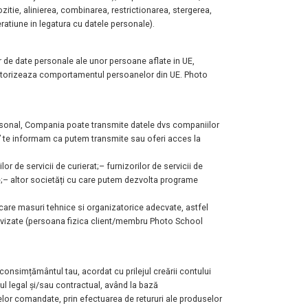
itie, alinierea, combinarea, restrictionarea, stergerea,
ratiune in legatura cu datele personale).
lor de date personale ale unor persoane aflate in UE,
itorizeaza comportamentul persoanelor din UE. Photo
ersonal, Compania poate transmite datele dvs companiilor
 te informam ca putem transmite sau oferi acces la
ilor de servicii de curierat;
– furnizorilor de servicii de
;
– altor societăți cu care putem dezvolta programe
licare masuri tehnice si organizatorice adecvate, astfel
i vizate (persoana fizica client/membru Photo School
 consimțământul tau, acordat cu prilejul creării contului
ul legal și/sau contractual, având la bază
lor comandate, prin efectuarea de retururi ale produselor