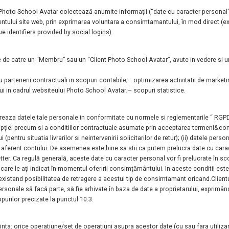
a Photo School Avatar colectează anumite
informații (“date cu caracter personal”
zentului site web, prin exprimarea voluntara a
consimtamantului, în mod direct (e
ue identifiers provided by social logins).
ate de catre un “Membru” sau un “Client Photo
School Avatar”, avute in vedere si
u partenerii contractuali in scopuri contabile;
– optimizarea activitatii de marketi
ui in cadrul websiteului Photo School Avatar;
– scopuri statistice.
reaza datele tale personale in conformitate cu
normele si reglementarile “ RGPD
cripției precum si a conditiilor contractuale
asumate prin acceptarea termeni&condi
(pentru situatia livrarilor si neintervenirii solicitarilor de
retur); (ii) datele per
etur aferent contului. De asemenea este bine sa stii ca putem prelucra date
cu cara
ter. Ca regulă generală, aceste date cu caracter personal vor fi prelucrate în s
 care le-ați indicat în momentul oferirii consimțământului. In aceste conditii es
existand posibilitatea de retragere a acestui tip de consimtamant oricand.
Client
rsonale să facă parte, să fie arhivate în baza de date a proprietarului,
exprimând
urilor precizate la punctul 10.3.
inta: orice operatiune/set de operatiuni asupra
acestor date (cu sau fara utiliz