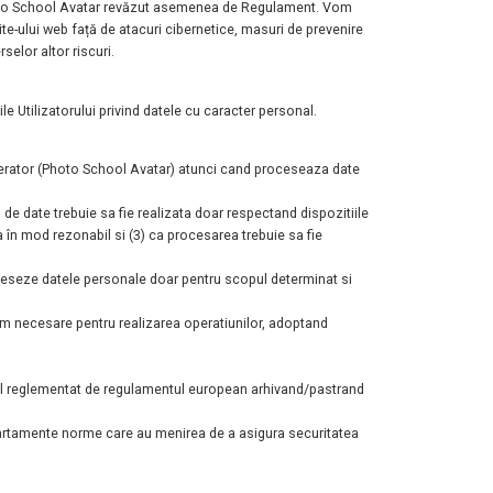
oto School
Avatar revăzut asemenea de Regulament. Vom
site-ului web față de
atacuri cibernetice, masuri de prevenire
selor altor riscuri.
e Utilizatorului privind datele cu caracter personal.
operator (Photo School Avatar) atunci cand proceseaza date
 de date trebuie sa fie realizata doar respectand dispozitiile
 în mod rezonabil si (3) ca procesarea trebuie sa fie
eseze datele personale doar pentru scopul determinat si
 necesare pentru realizarea operatiunilor, adoptand
l reglementat de regulamentul european arhivand/pastrand
departamente norme care au menirea de a asigura securitatea