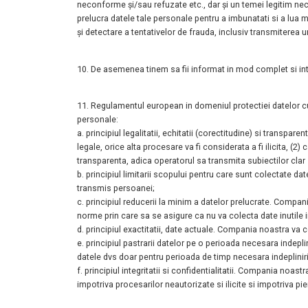
neconforme și/sau refuzate etc., dar și un
temei legitim nec
prelucra datele tale personale pentru a imbunatati si a lua
m
și detectare a tentativelor de frauda, inclusiv transmiterea 
10. De asemenea tinem sa fii informat in mod complet si inte
11. Regulamentul european in domeniul protectiei datelor
personale:
a. principiul legalitatii, echitatii (corectitudine) si transpa
legale,
orice alta procesare va fi considerata a fi ilicita, (2
transparenta, adica
operatorul sa transmita subiectilor cla
b. principiul limitarii scopului pentru care sunt colectate 
transmis persoanei;
c. principiul reducerii la minim a datelor prelucrate. Compa
norme
prin care sa se asigure ca nu va colecta date inutile
d. principiul exactitatii, date actuale. Compania noastra va 
e. principiul pastrarii datelor pe o perioada necesara indepli
datele dvs
doar pentru perioada de timp necesara indepliniri
f. principiul integritatii si confidentialitatii. Compania noa
impotriva
procesarilor neautorizate si ilicite si impotriva pi