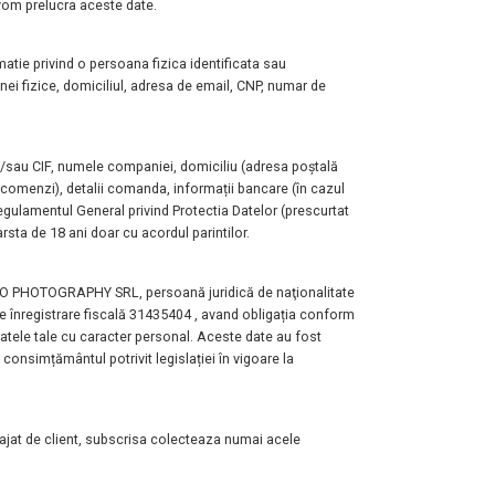
vom prelucra aceste date.
matie privind o persoana fizica identificata sau
i fizice, domiciliul, adresa de email, CNP, numar de
/sau CIF, numele companiei, domiciliu (adresa poștală
i comenzi), detalii comanda, informații bancare (în cazul
 Regulamentul General
privind Protectia Datelor (prescurtat
arsta de 18 ani doar cu
acordul parintilor.
IO PHOTOGRAPHY SRL, persoană juridică de
naţionalitate
e înregistrare fiscală 31435404 ,
avand obligația conform
 datele tale cu caracter personal. Aceste date au
fost
 consimțământul potrivit legislației în vigoare la
ngajat de client, subscrisa colecteaza numai acele