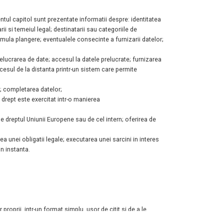
entul capitol sunt prezentate informatii despre: identitatea
ii si temeiul legal; destinatarii sau categoriile de
rmula plangere; eventualele consecinte a furnizarii datelor;
elucrarea de date; accesul la datele prelucrate; furnizarea
cesul de la distanta printr-un sistem care permite
e; completarea datelor;
t drept este exercitat intr-o manierea
e dreptul Uniunii Europene sau de cel intern; oferirea de
a unei obligatii legale; executarea unei sarcini in interes
n instanta.
proprii, intr-un format simplu, usor de citit si de a le