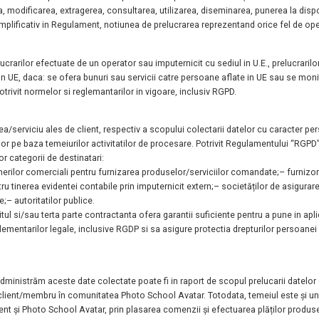
, modificarea, extragerea, consultarea, utilizarea,
diseminarea, punerea la dispoz
emplificativ in Regulament, notiunea de prelucrarea
reprezentand orice fel de ope
relucrarilor efectuate de un operator sau
imputernicit cu sediul in U.E., prelucrari
 in UE, daca: se ofera bunuri sau servicii catre persoane
aflate in UE sau se mon
trivit normelor si reglemantarilor in vigoare, inclusiv RGPD.
ea/serviciu ales de client, respectiv a scopului
colectarii datelor cu caracter p
lor pe baza temeiurilor activitatilor de procesare. Potrivit
Regulamentului “RGPD”
r categorii de destinatari:
nerilor comerciali pentru furnizarea produselor/serviciilor comandate;
– furnizor
tru tinerea evidentei contabile prin imputernicit extern;
– societăților de asigurare
e;
– autoritatilor publice.
tul si/sau terta parte contractanta ofera
garantii suficiente pentru a pune in ap
lementarilor legale, inclusive RGDP si sa asigure
protectia drepturilor persoane
administrăm aceste date colectate poate fi in
raport de scopul prelucarii datelor
nit client/membru în comunitatea Photo School Avatar.
Totodata, temeiul este și un
client și Photo School Avatar, prin plasarea comenzii și efectuarea plăților
produse