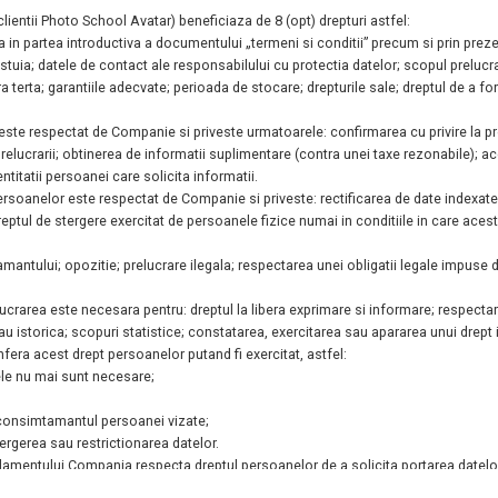
clientii Photo School Avatar) beneficiaza de 8
(opt) drepturi astfel:
 ca in partea introductiva a documentului
„termeni si conditii” precum si prin prez
estuia; datele de contact ale responsabilului cu
protectia datelor; scopul prelucrar
a terta; garantiile adecvate; perioada de stocare; drepturile sale; dreptul
de a fo
or este respectat de Companie si priveste
urmatoarele: confirmarea cu privire la pr
prelucrarii; obtinerea de informatii suplimentare
(contra unei taxe rezonabile); ac
ntitatii persoanei care solicita informatii.
 al persoanelor este respectat de Companie si
priveste: rectificarea de date indexat
dreptul de stergere exercitat de persoanele
fizice numai in conditiile in care aces
mantului; opozitie; prelucrare ilegala;
respectarea unei obligatii legale impuse d
lucrarea este necesara pentru: dreptul la libera
exprimare si informare; respectare
sau istorica; scopuri statistice; constatarea, exercitarea
sau apararea unui drept i
confera acest drept persoanelor putand fi
exercitat, astfel:
tele nu mai sunt necesare;
ta consimtamantul persoanei vizate;
tergerea sau restrictionarea datelor.
regulamentului Compania respecta dreptul
persoanelor de a solicita portarea datelor 
reptul.