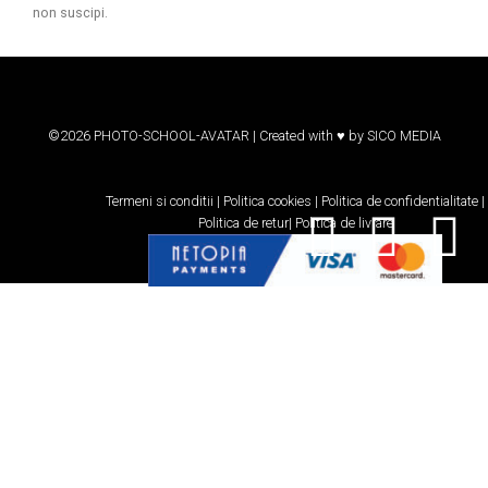
non suscipi.
©2026 PHOTO-SCHOOL-AVATAR | Created with ♥ by
SICO MEDIA
Termeni si conditii
|
Politica cookies
|
Politica de confidentialitate
|
Politica de retur
|
Politica de livrare