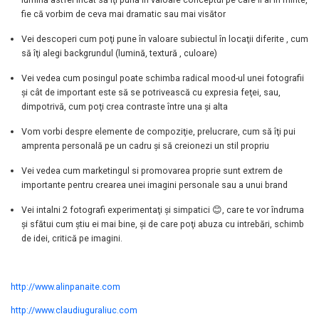
fie că vorbim de ceva mai dramatic sau mai visător
Vei descoperi cum poţi pune în valoare subiectul în locaţii diferite , cum
să îţi alegi backgrundul (lumină, textură , culoare)
Vei vedea cum posingul poate schimba radical mood-ul unei fotografii
şi cât de important este să se potrivească cu expresia feţei, sau,
dimpotrivă, cum poţi crea contraste între una şi alta
Vom vorbi despre elemente de compoziţie, prelucrare, cum să îţi pui
amprenta personală pe un cadru şi să creionezi un stil propriu
Vei vedea cum marketingul si promovarea proprie sunt extrem de
importante pentru crearea unei imagini personale sau a unui brand
Vei intalni 2 fotografi experimentaţi şi simpatici 😊, care te vor îndruma
şi sfătui cum ştiu ei mai bine, şi de care poţi abuza cu intrebări, schimb
de idei, critică pe imagini.
http://www.alinpanaite.com
http://www.claudiuguraliuc.com