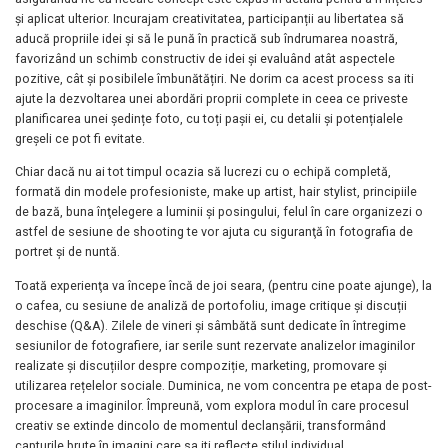
și aplicat ulterior. Incurajam creativitatea, participanții au libertatea să
aducă propriile idei și să le pună în practică sub îndrumarea noastră,
favorizând un schimb constructiv de idei și evaluând atât aspectele
pozitive, cât și posibilele îmbunătățiri. Ne dorim ca acest process sa iti
ajute la dezvoltarea unei abordări proprii complete in ceea ce priveste
planificarea unei ședințe foto, cu toți pașii ei, cu detalii și potențialele
greșeli ce pot fi evitate.
Chiar dacă nu ai tot timpul ocazia să lucrezi cu o echipă completă,
formată din modele profesioniste, make up artist, hair stylist, principiile
de bază, buna înţelegere a luminii şi posingului, felul în care organizezi o
astfel de sesiune de shooting te vor ajuta cu siguranţă în fotografia de
portret şi de nuntă.
Toată experienţa va începe încă de joi seara, (pentru cine poate ajunge), la
o cafea, cu sesiune de analiză de portofoliu, image critique și discuții
deschise (Q&A). Zilele de vineri și sâmbătă sunt dedicate în întregime
sesiunilor de fotografiere, iar serile sunt rezervate analizelor imaginilor
realizate și discuțiilor despre compoziție, marketing, promovare și
utilizarea rețelelor sociale. Duminica, ne vom concentra pe etapa de post-
procesare a imaginilor. Împreună, vom explora modul în care procesul
creativ se extinde dincolo de momentul declanșării, transformând
capturile brute în imagini care sa iti reflecte stilul individual.