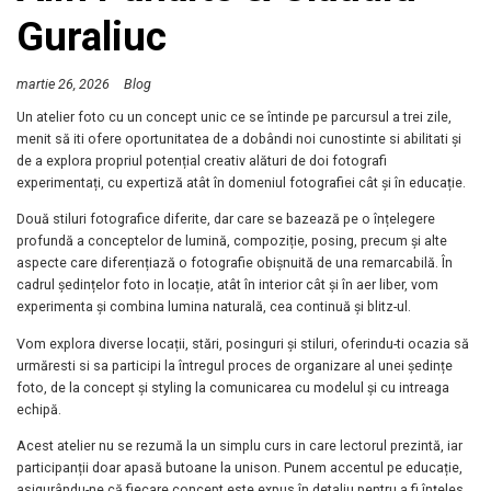
Guraliuc
martie 26, 2026
Blog
Un atelier foto cu un concept unic ce se întinde pe parcursul a trei zile,
menit să iti ofere oportunitatea de a dobândi noi cunostinte si abilitati și
de a explora propriul potențial creativ alături de doi fotografi
experimentați, cu expertiză atât în domeniul fotografiei cât și în educație.
Două stiluri fotografice diferite, dar care se bazează pe o înțelegere
profundă a conceptelor de lumină, compoziție, posing, precum și alte
aspecte care diferențiază o fotografie obișnuită de una remarcabilă. În
cadrul ședințelor foto in locație, atât în interior cât și în aer liber, vom
experimenta și combina lumina naturală, cea continuă și blitz-ul.
Vom explora diverse locații, stări, posinguri și stiluri, oferindu-ti ocazia să
urmăresti si sa participi la întregul proces de organizare al unei ședințe
foto, de la concept și styling la comunicarea cu modelul și cu intreaga
echipă.
Acest atelier nu se rezumă la un simplu curs in care lectorul prezintă, iar
participanții doar apasă butoane la unison. Punem accentul pe educație,
asigurându-ne că fiecare concept este expus în detaliu pentru a fi înțeles