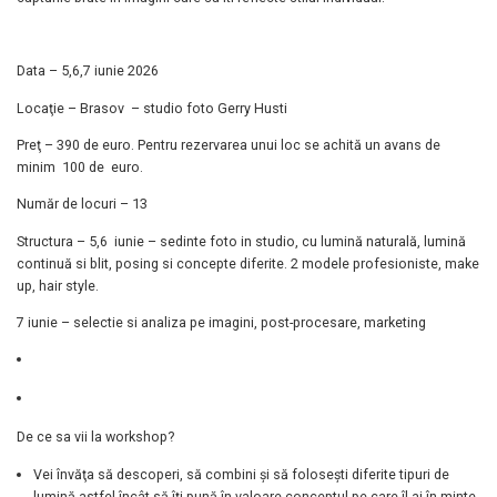
Data – 5,6,7 iunie 2026
Locaţie – Brasov – studio foto Gerry Husti
Preţ – 390 de euro. Pentru rezervarea unui loc se achită un avans de
minim 100 de euro.
Număr de locuri – 13
Structura – 5,6 iunie – sedinte foto in studio, cu lumină naturală, lumină
continuă si blit, posing si concepte diferite. 2 modele profesioniste, make
up, hair style.
7 iunie – selectie si analiza pe imagini, post-procesare, marketing
De ce sa vii la workshop?
Vei învăţa să descoperi, să combini şi să foloseşti diferite tipuri de
lumină astfel încât să îţi pună în valoare conceptul pe care îl ai în minte,